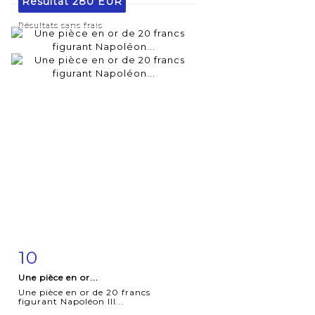
Résultat
280 EUR
Résultats sans frais
10
Fiche
Zoom
Une pièce en or...
détaillée
Une pièce en or de 20 francs
figurant Napoléon III...