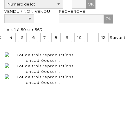
OK
VENDU / NON VENDU
RECHERCHE
Lots 1 à 50 sur 563
3
4
5
6
7
8
9
10
..
12
Suivant