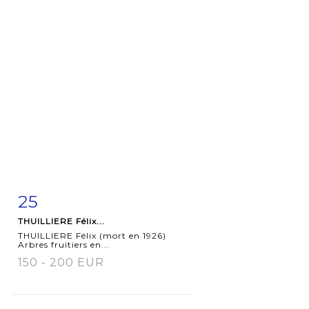
25
Fiche
Zoom
THUILLIERE Félix...
détaillée
THUILLIERE Félix (mort en 1926)
Arbres fruitiers en...
150 - 200 EUR