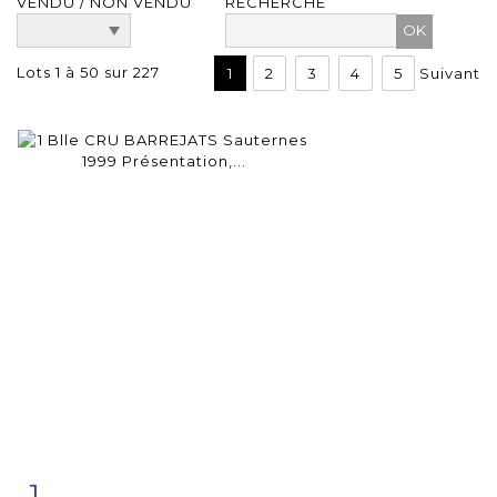
VENDU / NON VENDU
RECHERCHE
Lots 1 à 50 sur 227
1
2
3
4
5
Suivant
1
Fiche
Zoom