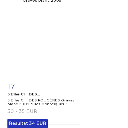
17
Fiche
Zoom
6 Blles CH. DES...
détaillée
6 Blles CH. DES FOUGÈRES Graves
blanc 2009 "Clos Montesquieu"....
30 - 35 EUR
Résultat
34 EUR