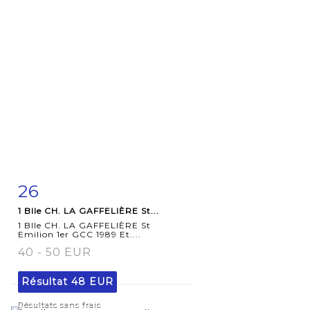
26
Fiche
Zoom
1 Blle CH. LA GAFFELIÈRE St...
détaillée
1 Blle CH. LA GAFFELIÈRE St
Emilion 1er GCC 1989 Et....
40 - 50 EUR
Résultat
48 EUR
Résultats sans frais