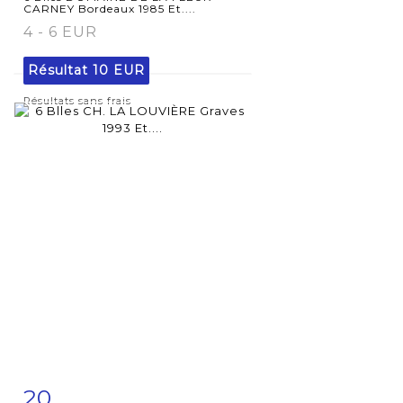
CARNEY Bordeaux 1985 Et....
4 - 6 EUR
Résultat
10 EUR
Résultats sans frais
20
Fiche
Zoom