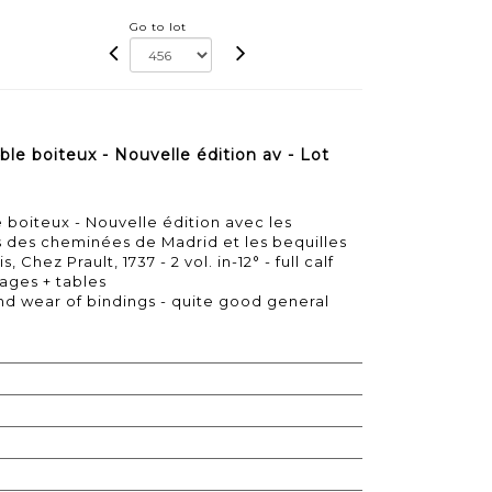
Go to lot
le boiteux - Nouvelle édition av - Lot
 boiteux - Nouvelle édition avec les
 des cheminées de Madrid et les bequilles
s, Chez Prault, 1737 - 2 vol. in-12° - full calf
ages + tables
d wear of bindings - quite good general