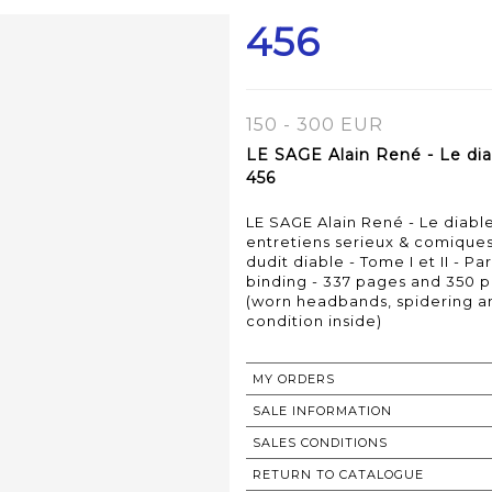
456
150 - 300 EUR
LE SAGE Alain René - Le diab
456
LE SAGE Alain René - Le diable
entretiens serieux & comiques
dudit diable - Tome I et II - Pari
binding - 337 pages and 350 p
(worn headbands, spidering an
MY ORDERS
SALE INFORMATION
SALES CONDITIONS
RETURN TO CATALOGUE