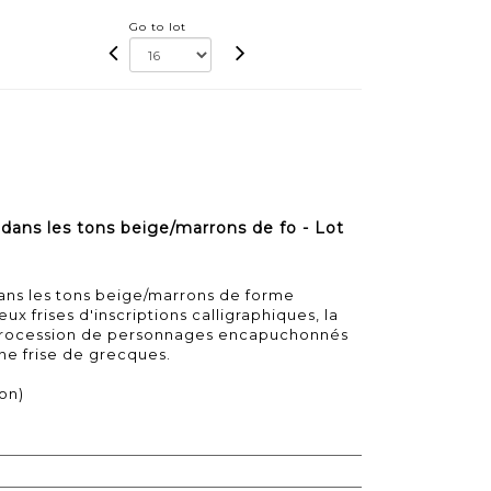
Go to lot
dans les tons beige/marrons de fo - Lot
ans les tons beige/marrons de forme
ux frises d'inscriptions calligraphiques, la
 procession de personnages encapuchonnés
une frise de grecques.
lon)