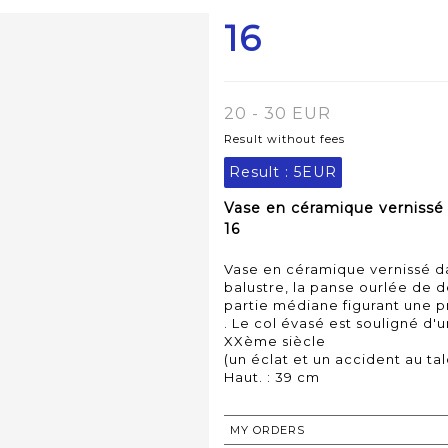
16
20 - 30 EUR
Result without fees
Result :
5EUR
Vase en céramique vernissé 
16
Vase en céramique vernissé d
balustre, la panse ourlée de de
partie médiane figurant une
. Le col évasé est souligné d'
XXème siècle
(un éclat et un accident au ta
Haut. : 39 cm
MY ORDERS