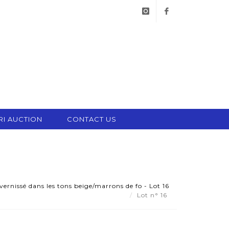
instagram
facebook
RI AUCTION
CONTACT US
ernissé dans les tons beige/marrons de fo - Lot 16
Lot n° 16