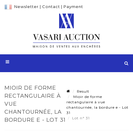
Newsletter
|
Contact
|
Payment
MIOIR DE FORME
Result
RECTANGULAIRE À
Mioir de forme
rectangulaire à vue
VUE
chantournée, la bordure e - Lot
CHANTOURNÉE, LA
31
Lot n° 31
BORDURE E - LOT 31