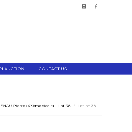
instagram
facebook
RI AUCTION
CONTACT US
NAU Pierre (XXème siècle) - Lot 38
Lot n° 38