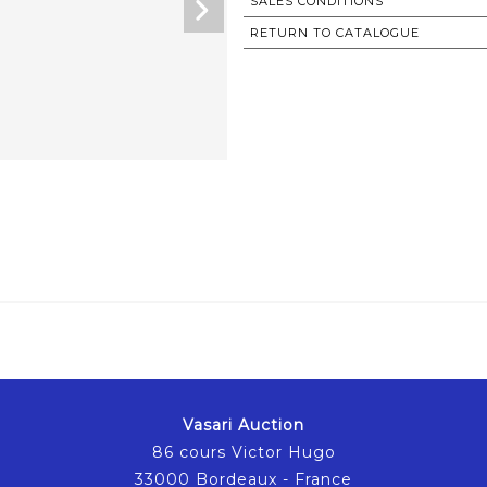
SALES CONDITIONS
RETURN TO CATALOGUE
Vasari Auction
86 cours Victor Hugo
33000 Bordeaux - France