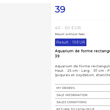
39
40 - 50 EUR
Result without fees
Result :
10EUR
Aquarium de forme rectangu
39
Aquarium de forme rectangula
Haut. : 25 cm - Larg. : 57 cm - P
(piqures et oxydation, étanch
MY ORDERS
SALE INFORMATION
SALES CONDITIONS
RETURN TO CATALOGUE