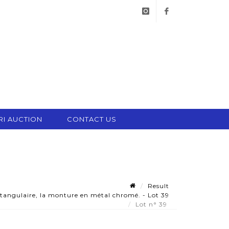
instagram
facebook
RI AUCTION
CONTACT US
Result
angulaire, la monture en métal chromé. - Lot 39
Lot n° 39