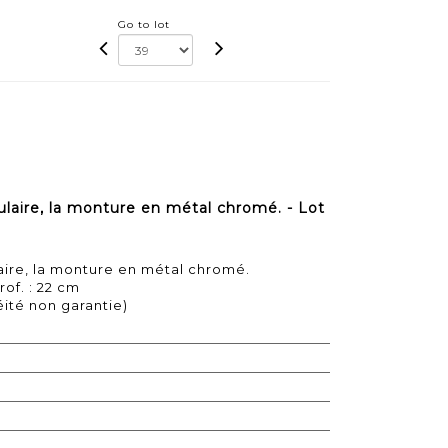
Go to lot
laire, la monture en métal chromé. - Lot
ire, la monture en métal chromé.
rof. : 22 cm
éité non garantie)