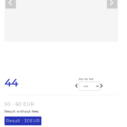
44
Go to lot
50 - 60 EUR
Result without fees
Result :
30EUR