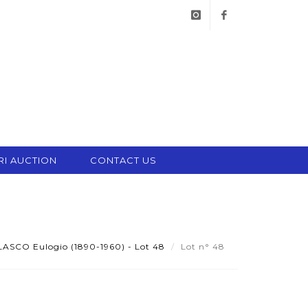
instagram
facebook
RI AUCTION
CONTACT US
ASCO Eulogio (1890-1960) - Lot 48
Lot n° 48