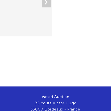
Vasari Auction
86 cours Victor Hugo
33000 Bordeaux - France