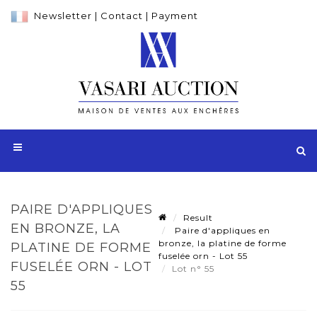
Newsletter
|
Contact
|
Payment
PAIRE D'APPLIQUES
Result
EN BRONZE, LA
Paire d'appliques en
bronze, la platine de forme
PLATINE DE FORME
fuselée orn - Lot 55
FUSELÉE ORN - LOT
Lot n° 55
55