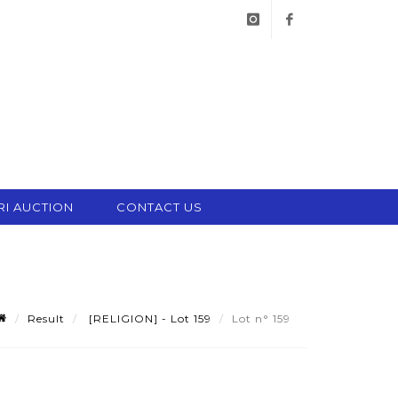
instagram
facebook
RI AUCTION
CONTACT US
Result
[RELIGION] - Lot 159
Lot n° 159