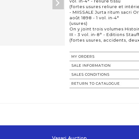
vol. in-4° - reliure tissu
(fortes usures reliure et intér
- MIISSALE Jurta ritum sacri 
août 1898 - 1 vol. in-4°
(usures)
On y joint trois volumes Histo
III - 3 vol. in-8° - Editions Stau
(fortes usures, accidents, deu
MY ORDERS
SALE INFORMATION
SALES CONDITIONS
RETURN TO CATALOGUE
Vasari Auction