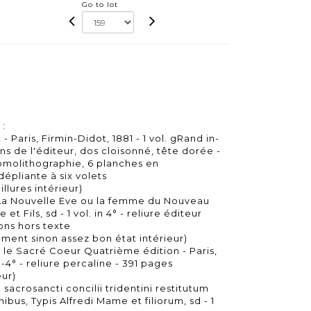
Go to lot
 :
- Paris, Firmin-Didot, 1881 - 1 vol. gRand in-
ins de l'éditeur, dos cloisonné, tête dorée -
hromolithographie, 6 planches en
épliante à six volets
illures intérieur)
a Nouvelle Eve ou la femme du Nouveau
t Fils, sd - 1 vol. in 4° - reliure éditeur
tions hors texte
sement sinon assez bon état intérieur)
 le Sacré Coeur Quatrième édition - Paris,
n-4° - reliure percaline - 391 pages
eur)
acrosancti concilii tridentini restitutum
nibus, Typis Alfredi Mame et filiorum, sd - 1