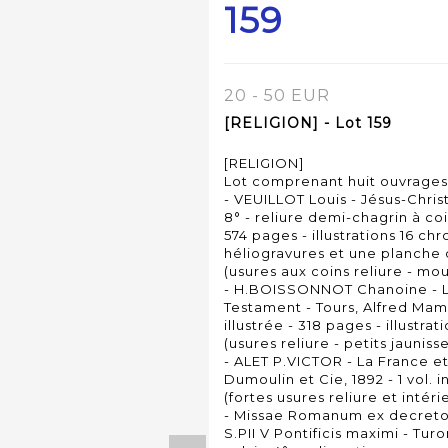
159
20 - 50 EUR
[RELIGION] - Lot 159
[RELIGION]
Lot comprenant huit ouvrages
- VEUILLOT Louis - Jésus-Christ 
8° - reliure demi-chagrin à co
574 pages - illustrations 16 c
héliogravures et une planche d
(usures aux coins reliure - mou
- H.BOISSONNOT Chanoine - L
Testament - Tours, Alfred Mame e
illustrée - 318 pages - illustra
(usures reliure - petits jaunis
- ALET P.VICTOR - La France et
Dumoulin et Cie, 1892 - 1 vol. i
(fortes usures reliure et intéri
- Missae Romanum ex decreto s
S.PII V Pontificis maximi - Turo