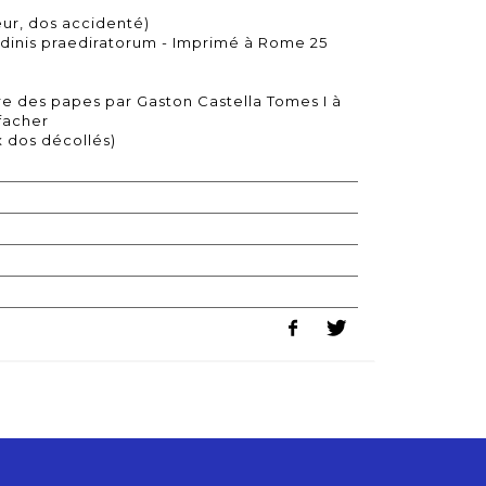
ieur, dos accidenté)
Ordinis praediratorum - Imprimé à Rome 25
ire des papes par Gaston Castella Tomes I à
ffacher
x dos décollés)