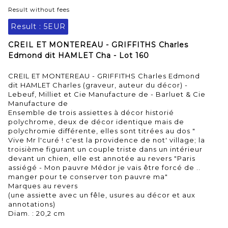
Result without fees
Result :
5EUR
CREIL ET MONTEREAU - GRIFFITHS Charles
Edmond dit HAMLET Cha - Lot 160
CREIL ET MONTEREAU - GRIFFITHS Charles Edmond
dit HAMLET Charles (graveur, auteur du décor) -
Lebeuf, Milliet et Cie Manufacture de - Barluet & Cie
Manufacture de
Ensemble de trois assiettes à décor historié
polychrome, deux de décor identique mais de
polychromie différente, elles sont titrées au dos "
Vive Mr l'curé ! c'est la providence de not' village; la
troisième figurant un couple triste dans un intérieur
devant un chien, elle est annotée au revers "Paris
assiégé - Mon pauvre Médor je vais être forcé de ..
manger pour te conserver ton pauvre ma"
Marques au revers
(une assiette avec un fêle, usures au décor et aux
annotations)
Diam. : 20,2 cm