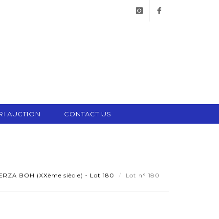
instagram
facebook
RI AUCTION
CONTACT US
RZA BOH (XXème siècle) - Lot 180
Lot n° 180