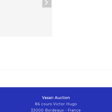
Vasari Auction
86 cours Victor Hugo
33000 Bordeaux - France