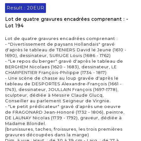
Result :
20EUR
Lot de quatre gravures encadrées comprenant : -
Lot 194
Lot de quatre gravures encadrées comprenant :
- "Divertissement de paysans Hollandais" gravé
d'après le tableau de TENIERS David le Jeune (1610 -
1690), dessinateur, SURUGE Louis (1686 - 1762)
- "Le repos du berger" gravé d'après le tableau de
BERGHEM Nicolaes (1620 - 1683), dessinateur, LE
CHARPENTIER François-Philippe (1734 - 1817)
- Une scène de chasse au loup gravée d'après le
tableau de DESPORTES Alexandre-François (1661 -
1743), dessinateur, JOULLAIN François (1697-1778),
sculpteur, dédiée à Messire Claude Glucq,
Conseiller au parlement Seigneur de Virgnie.
- "Le petit prédicateur" gravé d'après une oeuvre
de FRAGONARD Jean-Honoré (1732 - 1806), peintre,
DE LAUNAY Nicolas (1739 - 1792), graveur, dédiée à
Madame Blondel.
(brunissures, taches, froissures, les trois premières
gravures découpées dans la marge)
Dim. à vue : Haut. : de 30 à 39 cm - Larg. : de 27 à