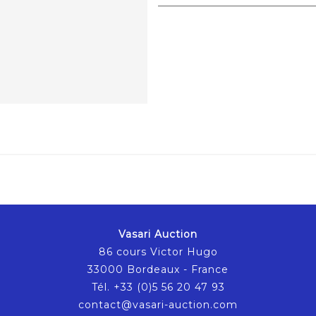
Vasari Auction
86 cours Victor Hugo
33000 Bordeaux - France
Tél. +33 (0)5 56 20 47 93
contact@vasari-auction.com