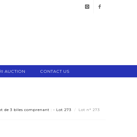
instagram
facebook
RI AUCTION
CONTACT US
t de 3 blles comprenant : - Lot 273
Lot n° 273