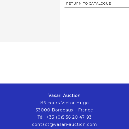
RETURN TO CATALOGUE
Vasari Auction
86 cours Victor Hugo
33000 Bordeaux - France
Tél. +33 (0)5 56 20 47 93
contact@vasari-auction.com