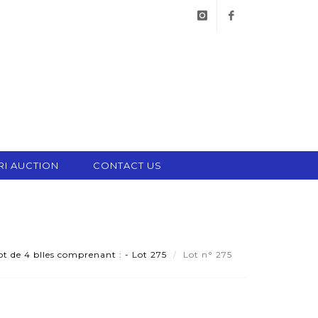
instagram
facebook
RI AUCTION
CONTACT US
t de 4 blles comprenant : - Lot 275
Lot n° 275