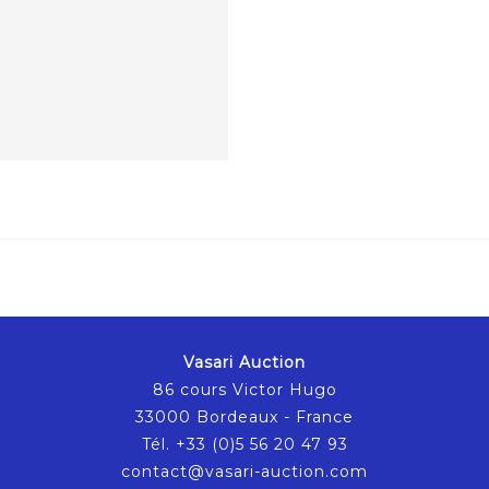
Vasari Auction
86 cours Victor Hugo
33000 Bordeaux - France
Tél. +33 (0)5 56 20 47 93
contact@vasari-auction.com