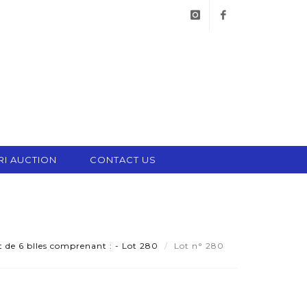
instagram
facebook
RI AUCTION
CONTACT US
 de 6 blles comprenant : - Lot 280
Lot n° 280