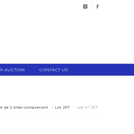
instagram
facebook
RI AUCTION
CONTACT US
t de 2 blles comprenant : - Lot 297
Lot n° 297