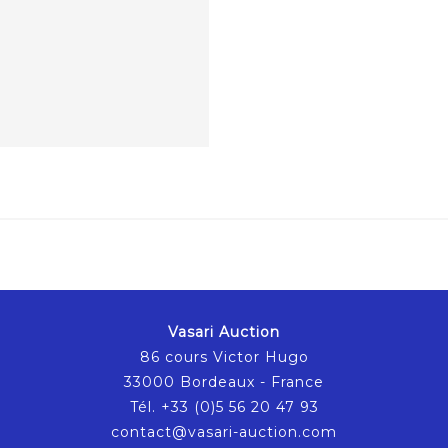
Vasari Auction
86 cours Victor Hugo
33000 Bordeaux - France
Tél. +33 (0)5 56 20 47 93
contact@vasari-auction.com