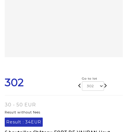
302
Go to lot
30 - 50 EUR
Result without fees
Result :
34EUR