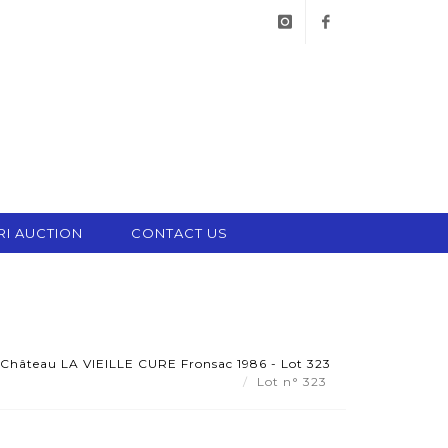
instagram
facebook
RI AUCTION
CONTACT US
e Château LA VIEILLE CURE Fronsac 1986 - Lot 323
Lot n° 323