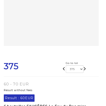
375
Go to lot
60 - 70 EUR
Result without fees
Result :
60EUR