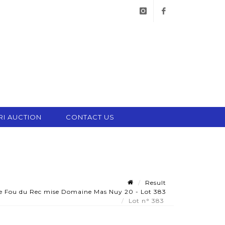
instagram
facebook
RI AUCTION
CONTACT US
Result
e Fou du Rec mise Domaine Mas Nuy 20 - Lot 383
Lot n° 383