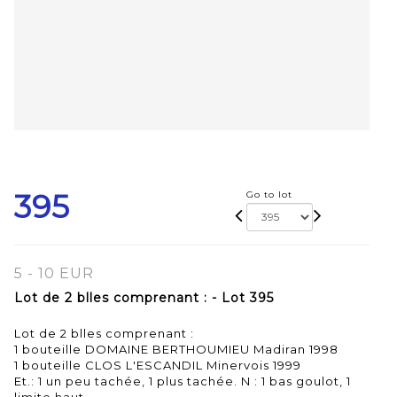
395
Go to lot
5 - 10 EUR
Lot de 2 blles comprenant : - Lot 395
Lot de 2 blles comprenant :
1 bouteille DOMAINE BERTHOUMIEU Madiran 1998
1 bouteille CLOS L'ESCANDIL Minervois 1999
Et.: 1 un peu tachée, 1 plus tachée. N : 1 bas goulot, 1
limite haut