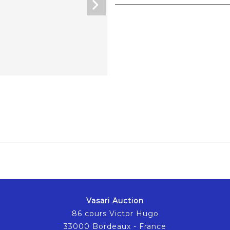
Vasari Auction
86 cours Victor Hugo
33000 Bordeaux - France