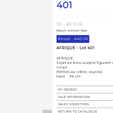
401
50 - 60 EUR
Result without fees
Result :
44EUR
AFRIQUE - Lot 401
AFRIQUE
Sujet en bois sculpté figuran
corps
(fentes au crâne, usures)
Haut. : 36 cm
MY ORDERS
SALE INFORMATION
SALES CONDITIONS
RETURN TO CATALOGUE