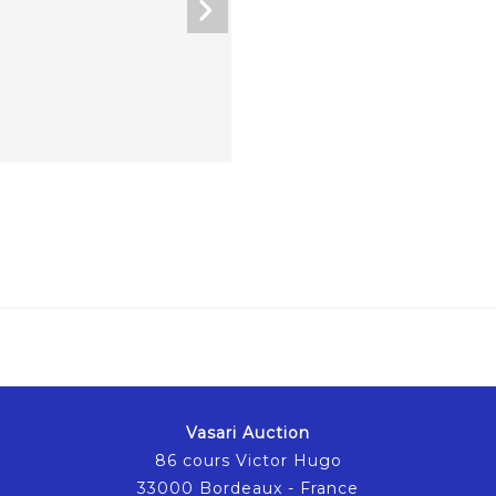
Vasari Auction
86 cours Victor Hugo
33000 Bordeaux - France