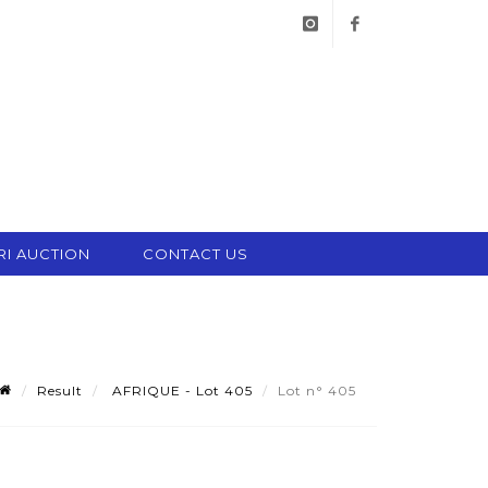
instagram
facebook
RI AUCTION
CONTACT US
Result
AFRIQUE - Lot 405
Lot n° 405