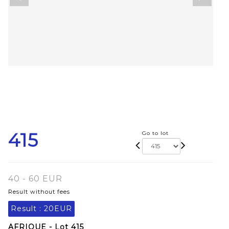
415
Go to lot
40 - 60 EUR
Result without fees
Result :
20EUR
AFRIQUE - Lot 415