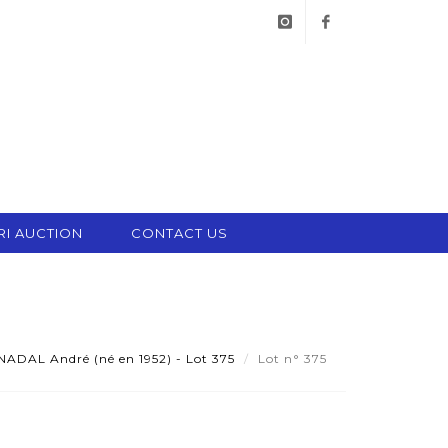
instagram
facebook
RI AUCTION
CONTACT US
NADAL André (né en 1952) - Lot 375
Lot n° 375