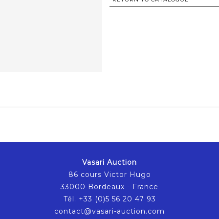
Vasari Auction
86 cours Victor Hugo
33000 Bordeaux - France
Tél. +33 (0)5 56 20 47 93
contact@vasari-auction.com