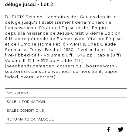
déluge jusqu - Lot 2
DUPLEIX Scipion - Memoires des Gaules depuis le
déluge jusqu'à l'établissement de la monarchie
française Avec l'état de l'Eglise et de l'Empire
depuis la naissance de Jesus-Christ Sixième Edition
& Histoire générale de France avec l'état de l'église
et de l'Empire (Tome I et II) - A Paris, Chez Claude
Sonnius et Denys Bechet, 1650 - 1 vol. in folio - full
five-ribbed calf - Volume I: 6 ff + 378 pp + table (8 ff)
Volume II: 12 ff + 572 pp + table (11 ff)
(headbands damaged, corners dull, boards worn -
scattered stains and wetness, corners bent, paper
faded, overall correct)
MY ORDERS
SALE INFORMATION
SALES CONDITIONS
RETURN TO CATALOGUE