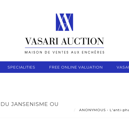
SPECIALITIES
FREE ONLINE VALUATION
VASA
 DU JANSENISME OU
ANONYMOUS - L'anti-phant