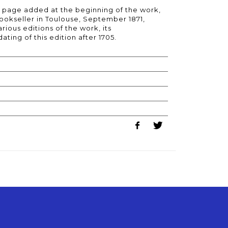
n page added at the beginning of the work,
bookseller in Toulouse, September 1871,
arious editions of the work, its
ating of this edition after 1705.