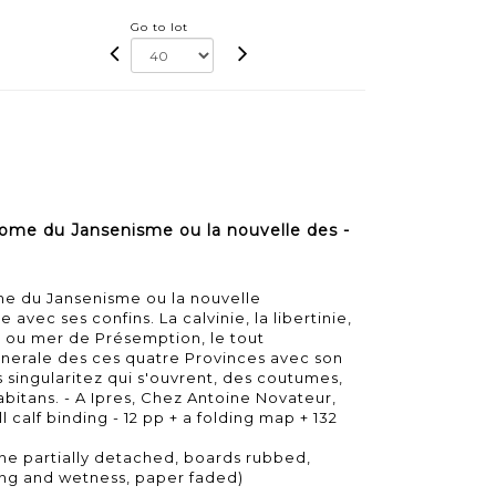
Go to lot
me du Jansenisme ou la nouvelle des -
 du Jansenisme ou la nouvelle
 avec ses confins. La calvinie, la libertinie,
e ou mer de Présemption, le tout
nerale des ces quatre Provinces avec son
es singularitez qui s'ouvrent, des coutumes,
bitans. - A Ipres, Chez Antoine Novateur,
full calf binding - 12 pp + a folding map + 132
ine partially detached, boards rubbed,
ting and wetness, paper faded)