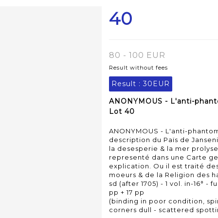
40
80 - 100 EUR
Result without fees
Result :
30EUR
ANONYMOUS - L'anti-phanto
Lot 40
ANONYMOUS - L'anti-phantome
description du Païs de Jansenie
la desesperie & la mer prolys
representé dans une Carte ge
explication. Ou il est traité d
moeurs & de la Religion des ha
sd (after 1705) - 1 vol. in-16° - 
pp + 17 pp
(binding in poor condition, sp
corners dull - scattered spot