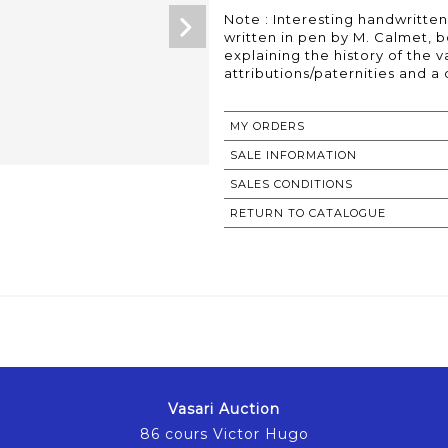
Note : Interesting handwritte
written in pen by M. Calmet, 
explaining the history of the v
attributions/paternities and a d
MY ORDERS
SALE INFORMATION
SALES CONDITIONS
RETURN TO CATALOGUE
Vasari Auction
86 cours Victor Hugo