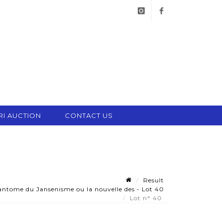
instagram
facebook
RI AUCTION
CONTACT US
Result
ome du Jansenisme ou la nouvelle des - Lot 40
Lot n° 40