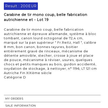
Result :
200EUR
Carabine de tir mono coup, belle fabrication
autrichienne et - Lot 19
Carabine de tir mono coup, belle fabrication
autrichienne et épreuve allemande, système à bloc
tombant, canon lourd octogonal de 72,4 cm,
marqué sur la pan supérieur " Fr.Reitz, Hall ", calibre
8 mm, bon canon, bonnes rayures, boitier
entièrement gravé de rinceaux, mécanisme de
détente amovible, stecher, crosse à joue et place
de pouce, mécanisme à réviser, usures, quelques
chocs et petits manques au bois, guidon accidenté,
oxydation de stockage, à nettoyer, n° 1196, LT 121 cm
Autriche Fin XIXème siècle
Catégorie D
MY ORDERS
SALE INFORMATION