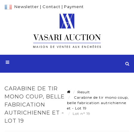
Newsletter
|
Contact
|
Payment
CARABINE DE TIR
Result
MONO COUP, BELLE
Carabine de tir mono coup,
belle fabrication autrichienne
FABRICATION
et - Lot 19
AUTRICHIENNE ET -
Lot n° 19
LOT 19