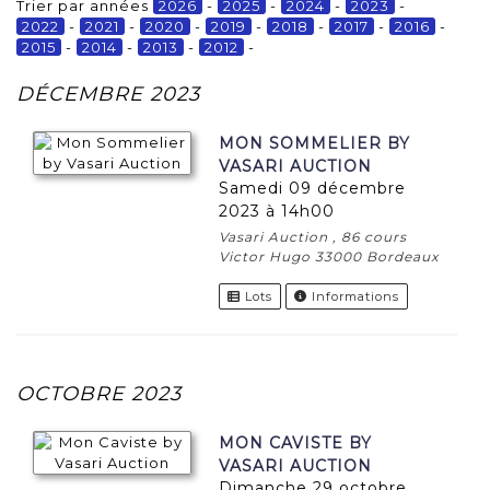
Trier par années
2026
-
2025
-
2024
-
2023
-
2022
-
2021
-
2020
-
2019
-
2018
-
2017
-
2016
-
2015
-
2014
-
2013
-
2012
-
DÉCEMBRE 2023
MON SOMMELIER BY
VASARI AUCTION
samedi 09 décembre
2023 à 14h00
Vasari Auction , 86 cours
Victor Hugo 33000 Bordeaux
Lots
Informations
OCTOBRE 2023
MON CAVISTE BY
VASARI AUCTION
dimanche 29 octobre