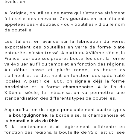
évolution.
A l’origine, on utilise une
outre
qui s’attache aisèment
à la selle des chevaux. Ces
gourdes
en cuir étaient
appelées des « Boutiaux » ou « boutilles » d’où le nom
de bouteille.
Les italiens, en avance sur la fabrication du verre,
exportaient des bouteilles en verre de forme plate
entourées d’osier tressé. A partir du XVIIème siècle, la
France fabrique ses propres bouteilles dont la forme
va évoluer au fil du temps et en fonction des régions.
Au début basse et plutôt ronde, les bouteilles
s’affinent et se dessinent en fonction des spécificité
locales. A partir de 1800, on signale déjà la forme
bordelaise
et la forme
champenoise
. A la fin du
XIXème siècle, la mécanisation va permettre une
standardisation des différents types de bouteilles.
Aujourd’hui, on distingue principalement quatre types
: la
bourguignonne
, la bordelaise, la champenoise et
la
bouteille à vin du Rhin
.
Si la contenance était légèrement différente en
fonction des régions, la bouteille de 75 cl est utilisée