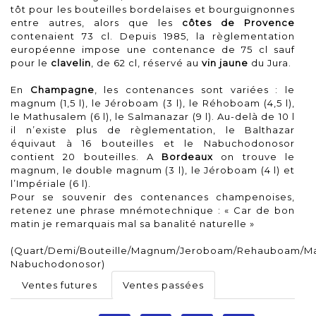
tôt pour les bouteilles bordelaises et bourguignonnes
entre autres, alors que les
côtes de Provence
contenaient 73 cl. Depuis 1985, la règlementation
européenne impose une contenance de 75 cl sauf
pour le
clavelin
, de 62 cl, réservé au
vin jaune
du Jura.
En
Champagne
, les contenances sont variées : le
magnum (1,5 l), le Jéroboam (3 l), le Réhoboam (4,5 l),
le Mathusalem (6 l), le Salmanazar (9 l). Au-delà de 10 l
il n’existe plus de règlementation, le Balthazar
équivaut à 16 bouteilles et le Nabuchodonosor
contient 20 bouteilles. A
Bordeaux
on trouve le
magnum, le double magnum (3 l), le Jéroboam (4 l) et
l’Impériale (6 l).
Pour se souvenir des contenances champenoises,
retenez une phrase mnémotechnique : « Car de bon
matin je remarquais mal sa banalité naturelle »
(Quart/Demi/Bouteille/Magnum/Jeroboam/Rehauboam/Mat
Nabuchodonosor)
Ventes futures
Ventes passées