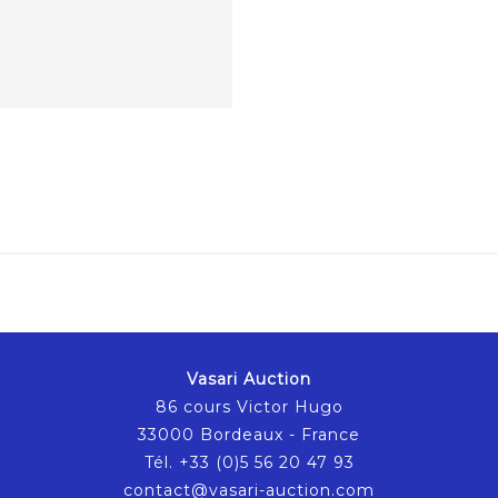
Vasari Auction
86 cours Victor Hugo
33000 Bordeaux - France
Tél. +33 (0)5 56 20 47 93
contact@vasari-auction.com