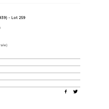
39) - Lot 259
)
rale)