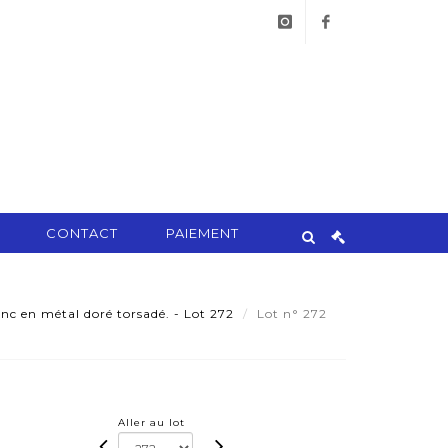
instagram
facebook
CONTACT
PAIEMENT
nc en métal doré torsadé. - Lot 272
Lot n° 272
Aller au lot