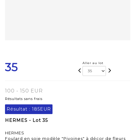
35
Aller au lot
100 - 150 EUR
Résultats sans frais
Résultat :
185EUR
HERMES - Lot 35
HERMES
Foulard en soie modèle "Pivoines" à décor de fleurs