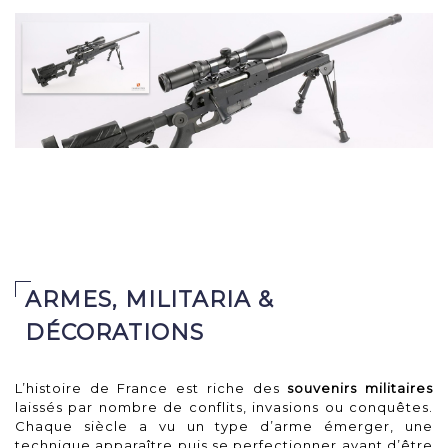
canon de 170 mm, ...
Adjugé 1 900 €
Carabine de tir à verrou
RS PRODUCTION UNIQUE,
ARMES, MILITARIA &
DÉCORATIONS
L’histoire de France est riche des
souvenirs militaires
laissés par nombre de conflits, invasions ou conquêtes.
Chaque siècle a vu un type d’arme émerger, une
technique apparaître puis se perfectionner avant d’être