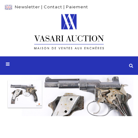
Newsletter
|
Contact
|
Paiement
Adjugé 6 500 €
Pistolet Mannlicher modèle 1894,
calibre 6,5 mm Mannlicher, numéro 10,