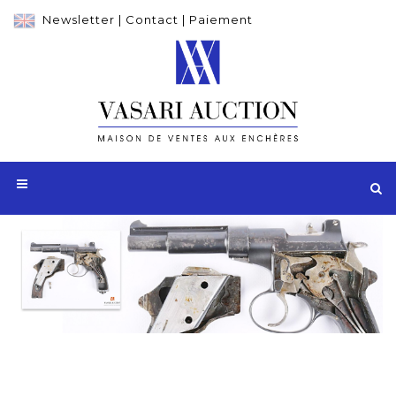
Newsletter
|
Contact
|
Paiement
Adjugé 6 500 €
Pistolet Mannlicher modèle 1894,
calibre 6,5 mm Mannlicher, numéro 10,