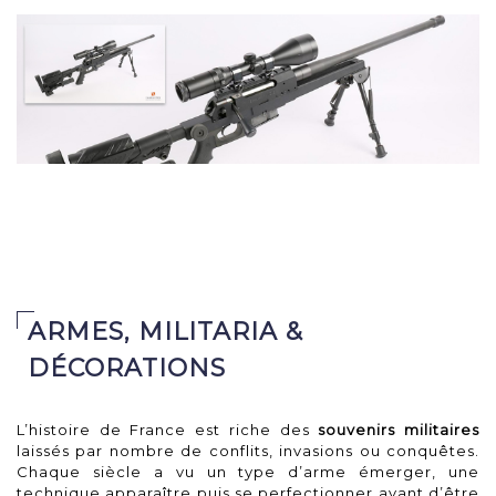
canon de 170 mm, ...
Adjugé 1 900 €
Carabine de tir à verrou
RS PRODUCTION UNIQUE,
ARMES, MILITARIA &
DÉCORATIONS
L’histoire de France est riche des
souvenirs militaires
laissés par nombre de conflits, invasions ou conquêtes.
Chaque siècle a vu un type d’arme émerger, une
technique apparaître puis se perfectionner avant d’être