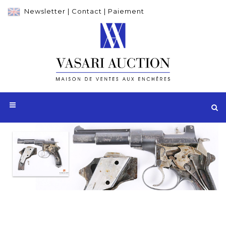
Newsletter
|
Contact
|
Paiement
Adjugé 6 500 €
Pistolet Mannlicher modèle 1894,
calibre 6,5 mm Mannlicher, numéro 10,