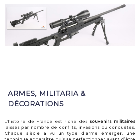
canon de 170 mm, ...
Adjugé 1 900 €
Carabine de tir à verrou
RS PRODUCTION UNIQUE,
ARMES, MILITARIA &
DÉCORATIONS
L’histoire de France est riche des
souvenirs militaires
laissés par nombre de conflits, invasions ou conquêtes.
Chaque siècle a vu un type d’arme émerger, une
technique apparaître puis se perfectionner avant d’être