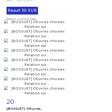
Result
30 EUR
Result without fees
20
Item detail
Zoom
[BOSSUET] OEuvres...