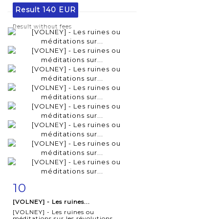
Result
140 EUR
Result without fees
10
Item detail
Zoom
[VOLNEY] - Les ruines...
[VOLNEY] - Les ruines ou
méditations sur les révolutions...