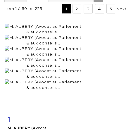
Item 1 à 50 on 225
1
2
3
4
5
Next
1
Item detail
Zoom
M. AUBERY (Avocat...