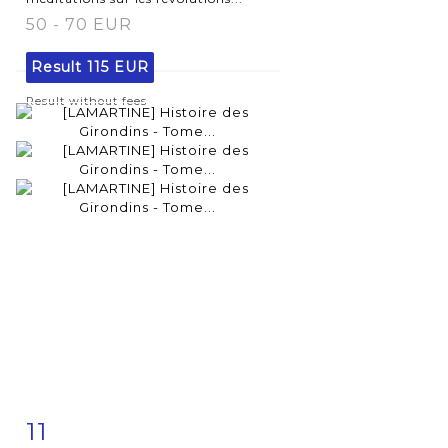
50 - 70 EUR
Result
115 EUR
Result without fees
11
Item detail
Zoom