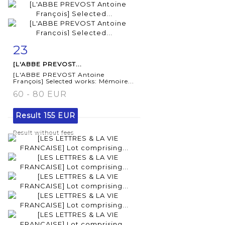
23
Item detail
Zoom
[L'ABBE PREVOST...
[L'ABBE PREVOST Antoine
François] Selected works: Mémoire...
60 - 80 EUR
Result
155 EUR
Result without fees