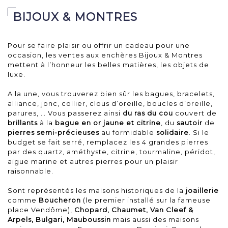
BIJOUX & MONTRES
Pour se faire plaisir ou offrir un cadeau pour une
occasion, les ventes aux enchères Bijoux & Montres
mettent à l’honneur les belles matières, les objets de
luxe.
A la une, vous trouverez bien sûr les bagues, bracelets,
alliance, jonc, collier, clous d’oreille, boucles d’oreille,
parures, … Vous passerez ainsi
du ras du cou
couvert de
brillants
à la
bague en or jaune et citrine
, du
sautoir
de
pierres semi-précieuses
au formidable
solidaire
. Si le
budget se fait serré, remplacez les 4 grandes pierres
par des quartz, améthyste, citrine, tourmaline, péridot,
aigue marine et autres pierres pour un plaisir
raisonnable.
Sont représentés les maisons historiques de la
joaillerie
comme
Boucheron
(le premier installé sur la fameuse
place Vendôme),
Chopard, Chaumet, Van Cleef &
Arpels, Bulgari,
Mauboussin
mais aussi des maisons