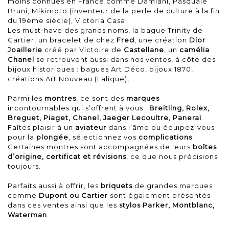
moins connues en France comme Damiani, Pasquale
Bruni, Mikimoto (inventeur de la perle de culture à la fin
du 19ème siècle), Victoria Casal.
Les must-have des grands noms, la bague Trinity de
Cartier, un bracelet de chez
Fred
, une création
Dior
Joaillerie
créé par Victoire de
Castellane
, un
camélia
Chanel
se retrouvent aussi dans nos ventes, à côté des
bijoux historiques : bagues Art Déco, bijoux 1870,
créations Art Nouveau (Lalique), …
Parmi les
montres
, ce sont des
marques
incontournables qui s’offrent à vous :
Breitling, Rolex,
Breguet, Piaget, Chanel, Jaeger Lecoultre, Paneraï
.
Faîtes plaisir à un
aviateur
dans l’âme ou équipez-vous
pour la
plongée
, sélectionnez vos
complications
.
Certaines montres sont accompagnées de leurs
boîtes
d’origine, certificat et révisions
, ce que nous précisions
toujours.
Parfaits aussi à offrir, les
briquets
de grandes marques
comme
Dupont ou Cartier
sont également présentés
dans ces ventes ainsi que les
stylos
Parker, Montblanc,
Waterman
…