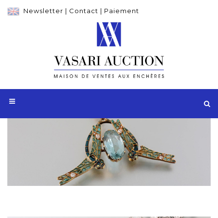
Newsletter
|
Contact
|
Paiement
Adjugé 29 000 €
Pendentif LALIQUE en or jaune 750 millièmes