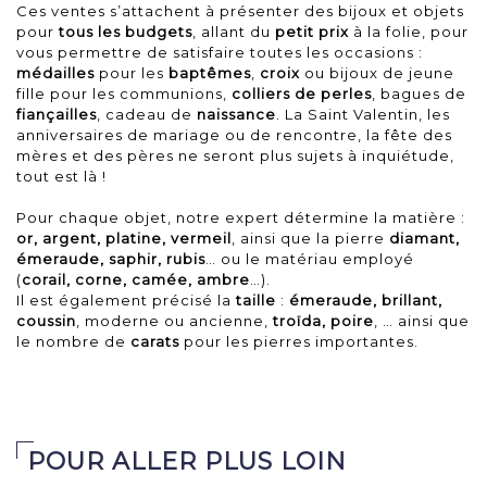
Ces ventes s’attachent à présenter des bijoux et objets
pour
tous les budgets
, allant du
petit prix
à la folie, pour
vous permettre de satisfaire toutes les occasions :
médailles
pour les
baptêmes
,
croix
ou bijoux de jeune
fille pour les communions,
colliers de perles
, bagues de
fiançailles
,
cadeau de
naissance
. La Saint Valentin, les
anniversaires de mariage ou de rencontre, la fête des
mères et des pères ne seront plus sujets à inquiétude,
tout est là !
Pour chaque objet, notre expert détermine la matière :
or, argent, platine, vermeil
, ainsi que la pierre
diamant,
émeraude, saphir, rubis
… ou le matériau employé
(
corail, corne, camée, ambre
…).
Il est également précisé la
taille
:
émeraude, brillant,
coussin
, moderne ou ancienne,
troïda, poire
, … ainsi que
le nombre de
carats
pour les pierres importantes.
POUR ALLER PLUS LOIN