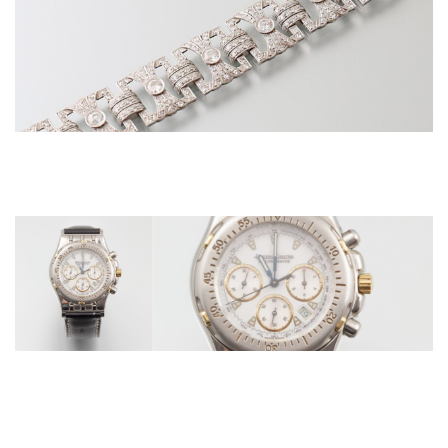
Adugé 3 800 €
Bracelet en platine, articulé de huit motifs quad
présentant huit diamants...
Vers 1930
Adjugé 3000 €
JAEGER-LE-COULTRE (Chronographe
Sport - Kryos), vers 1994