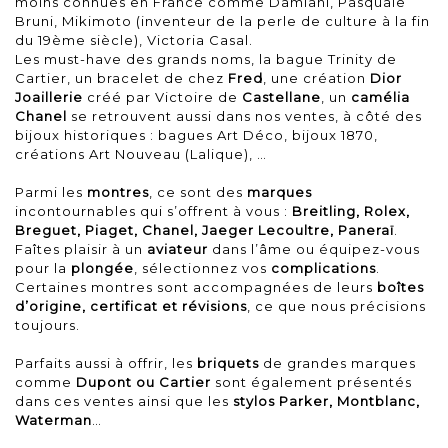
moins connues en France comme Damiani, Pasquale
Bruni, Mikimoto (inventeur de la perle de culture à la fin
du 19ème siècle), Victoria Casal.
Les must-have des grands noms, la bague Trinity de
Cartier, un bracelet de chez
Fred
, une création
Dior
Joaillerie
créé par Victoire de
Castellane
, un
camélia
Chanel
se retrouvent aussi dans nos ventes, à côté des
bijoux historiques : bagues Art Déco, bijoux 1870,
créations Art Nouveau (Lalique), …
Parmi les
montres
, ce sont des
marques
incontournables qui s’offrent à vous :
Breitling, Rolex,
Breguet, Piaget, Chanel, Jaeger Lecoultre, Paneraï
.
Faîtes plaisir à un
aviateur
dans l’âme ou équipez-vous
pour la
plongée
, sélectionnez vos
complications
.
Certaines montres sont accompagnées de leurs
boîtes
d’origine, certificat et révisions
, ce que nous précisions
toujours.
Parfaits aussi à offrir, les
briquets
de grandes marques
comme
Dupont ou Cartier
sont également présentés
dans ces ventes ainsi que les
stylos
Parker, Montblanc,
Waterman
…