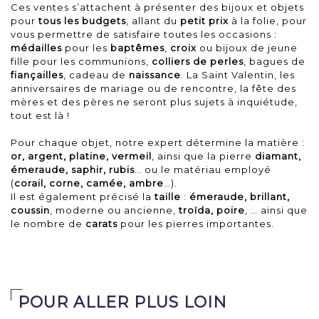
Ces ventes s’attachent à présenter des bijoux et objets
pour
tous les budgets
, allant du
petit prix
à la folie, pour
vous permettre de satisfaire toutes les occasions :
médailles
pour les
baptêmes
,
croix
ou bijoux de jeune
fille pour les communions,
colliers de perles
, bagues de
fiançailles
,
cadeau de
naissance
. La Saint Valentin, les
anniversaires de mariage ou de rencontre, la fête des
mères et des pères ne seront plus sujets à inquiétude,
tout est là !
Pour chaque objet, notre expert détermine la matière :
or, argent, platine, vermeil
, ainsi que la pierre
diamant,
émeraude, saphir, rubis
… ou le matériau employé
(
corail, corne, camée, ambre
…).
Il est également précisé la
taille
:
émeraude, brillant,
coussin
, moderne ou ancienne,
troïda, poire
, … ainsi que
le nombre de
carats
pour les pierres importantes.
POUR ALLER PLUS LOIN