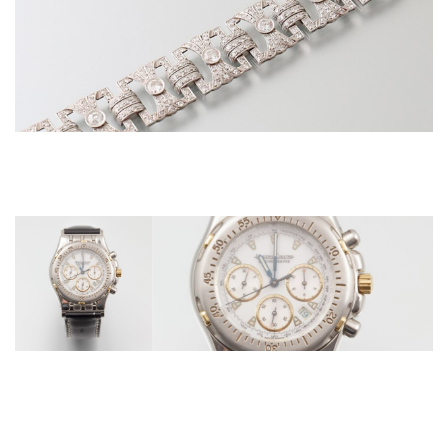
Adugé 3 800 €
Bracelet en platine, articulé de huit motifs quad
présentant huit diamants...
Vers 1930
Adjugé 3000 €
JAEGER-LE-COULTRE (Chronographe
Sport - Kryos), vers 1994