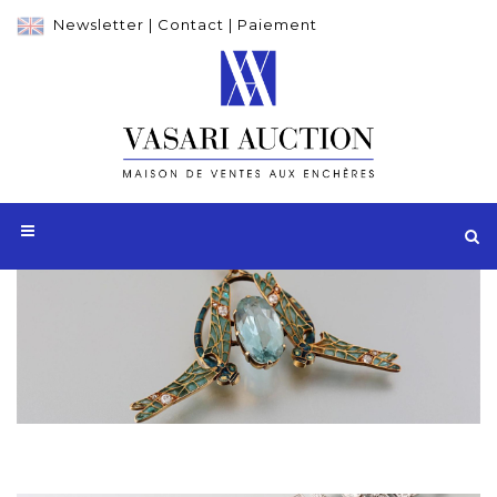
Newsletter
|
Contact
|
Paiement
Adjugé 29 000 €
Pendentif LALIQUE en or jaune 750 millièmes