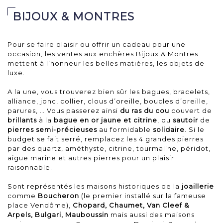
BIJOUX & MONTRES
Pour se faire plaisir ou offrir un cadeau pour une
occasion, les ventes aux enchères Bijoux & Montres
mettent à l’honneur les belles matières, les objets de
luxe.
A la une, vous trouverez bien sûr les bagues, bracelets,
alliance, jonc, collier, clous d’oreille, boucles d’oreille,
parures, … Vous passerez ainsi
du ras du cou
couvert de
brillants
à la
bague en or jaune et citrine
, du
sautoir
de
pierres semi-précieuses
au formidable
solidaire
. Si le
budget se fait serré, remplacez les 4 grandes pierres
par des quartz, améthyste, citrine, tourmaline, péridot,
aigue marine et autres pierres pour un plaisir
raisonnable.
Sont représentés les maisons historiques de la
joaillerie
comme
Boucheron
(le premier installé sur la fameuse
place Vendôme),
Chopard, Chaumet, Van Cleef &
Arpels, Bulgari,
Mauboussin
mais aussi des maisons