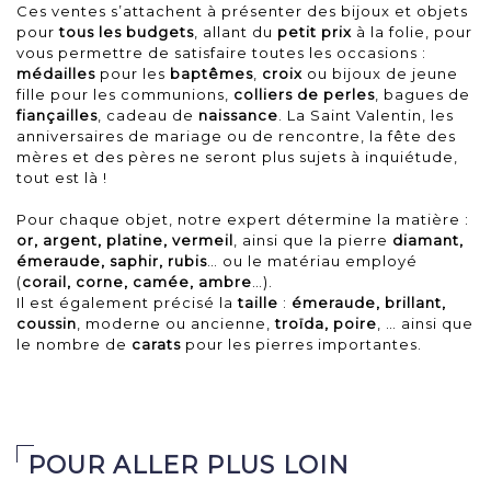
Ces ventes s’attachent à présenter des bijoux et objets
pour
tous les budgets
, allant du
petit prix
à la folie, pour
vous permettre de satisfaire toutes les occasions :
médailles
pour les
baptêmes
,
croix
ou bijoux de jeune
fille pour les communions,
colliers de perles
, bagues de
fiançailles
,
cadeau de
naissance
. La Saint Valentin, les
anniversaires de mariage ou de rencontre, la fête des
mères et des pères ne seront plus sujets à inquiétude,
tout est là !
Pour chaque objet, notre expert détermine la matière :
or, argent, platine, vermeil
, ainsi que la pierre
diamant,
émeraude, saphir, rubis
… ou le matériau employé
(
corail, corne, camée, ambre
…).
Il est également précisé la
taille
:
émeraude, brillant,
coussin
, moderne ou ancienne,
troïda, poire
, … ainsi que
le nombre de
carats
pour les pierres importantes.
POUR ALLER PLUS LOIN