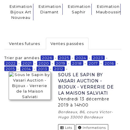
Estimation
Estimation
Estimation
Estimation
Bijoux Art
Diamant
Saphir
Mauboussin
Nouveau
Ventes futures
Ventes passées
Trier par années
2026
-
2025
-
2024
-
2023
-
2022
-
2021
-
2020
-
2019
-
2018
-
2017
-
2016
-
2015
-
2014
-
2013
-
2012
-
SOUS LE SAPIN BY
VASARI AUCTION -
BIJOUX - VERRERIE DE
LA MAISON SALVIATI
vendredi 13 décembre
2019 à 14h00
Bordeaux, 86, cours Victor-
Hugo 33000 Bordeaux
Lots
Informations