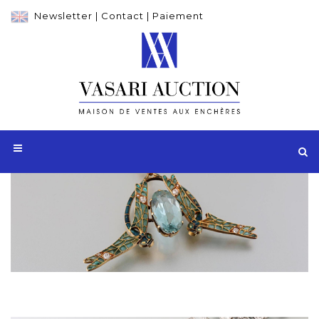
Newsletter
|
Contact
|
Paiement
Adjugé 29 000 €
Pendentif LALIQUE en or jaune 750 millièmes