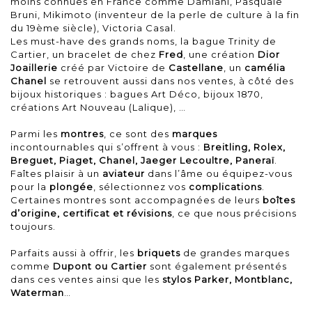
moins connues en France comme Damiani, Pasquale
Bruni, Mikimoto (inventeur de la perle de culture à la fin
du 19ème siècle), Victoria Casal.
Les must-have des grands noms, la bague Trinity de
Cartier, un bracelet de chez
Fred
, une création
Dior
Joaillerie
créé par Victoire de
Castellane
, un
camélia
Chanel
se retrouvent aussi dans nos ventes, à côté des
bijoux historiques : bagues Art Déco, bijoux 1870,
créations Art Nouveau (Lalique), …
Parmi les
montres
, ce sont des
marques
incontournables qui s’offrent à vous :
Breitling, Rolex,
Breguet, Piaget, Chanel, Jaeger Lecoultre, Paneraï
.
Faîtes plaisir à un
aviateur
dans l’âme ou équipez-vous
pour la
plongée
, sélectionnez vos
complications
.
Certaines montres sont accompagnées de leurs
boîtes
d’origine, certificat et révisions
, ce que nous précisions
toujours.
Parfaits aussi à offrir, les
briquets
de grandes marques
comme
Dupont ou Cartier
sont également présentés
dans ces ventes ainsi que les
stylos
Parker, Montblanc,
Waterman
…