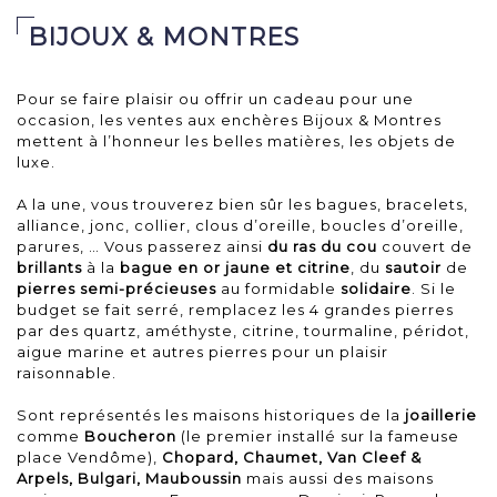
BIJOUX & MONTRES
Pour se faire plaisir ou offrir un cadeau pour une
occasion, les ventes aux enchères Bijoux & Montres
mettent à l’honneur les belles matières, les objets de
luxe.
A la une, vous trouverez bien sûr les bagues, bracelets,
alliance, jonc, collier, clous d’oreille, boucles d’oreille,
parures, … Vous passerez ainsi
du ras du cou
couvert de
brillants
à la
bague en or jaune et citrine
, du
sautoir
de
pierres semi-précieuses
au formidable
solidaire
. Si le
budget se fait serré, remplacez les 4 grandes pierres
par des quartz, améthyste, citrine, tourmaline, péridot,
aigue marine et autres pierres pour un plaisir
raisonnable.
Sont représentés les maisons historiques de la
joaillerie
comme
Boucheron
(le premier installé sur la fameuse
place Vendôme),
Chopard, Chaumet, Van Cleef &
Arpels, Bulgari,
Mauboussin
mais aussi des maisons