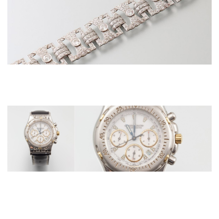
Adugé 3 800 €
Bracelet en platine, articulé de huit motifs quad
présentant huit diamants...
Vers 1930
Adjugé 3000 €
JAEGER-LE-COULTRE (Chronographe
Sport - Kryos), vers 1994